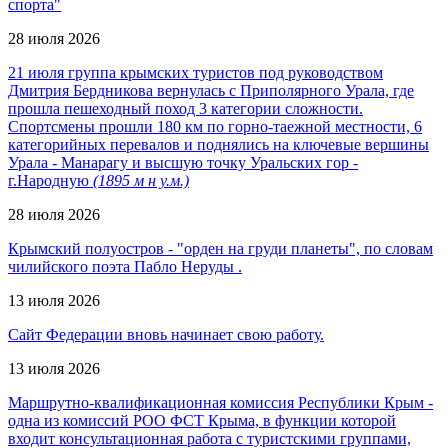
спорта"
28 июля 2026
21 июля группа крымских туристов под руководством
Дмитрия Бердникова вернулась с Приполярного Урала, где
прошла пешеходный поход 3 категории сложности.
Спортсмены прошли 180 км по горно-таежной местности, 6
категорийных перевалов и поднялись на ключевые вершины
Урала - Манарагу и высшую точку Уральских гор -
г.Народную
(1895 м н у.м.)
28 июля 2026
Крымский полуостров - "орден на груди планеты", по словам
чилийского поэта Пабло Неруды .
13 июля 2026
Сайт Федерации вновь начинает свою работу.
13 июля 2026
Маршрутно-квалификационная комиссия Республики Крым -
одна из комиссий РОО ФСТ Крыма, в функции которой
входит консультационная работа с туристскими группами,