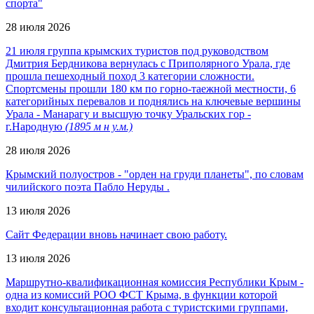
спорта"
28 июля 2026
21 июля группа крымских туристов под руководством
Дмитрия Бердникова вернулась с Приполярного Урала, где
прошла пешеходный поход 3 категории сложности.
Спортсмены прошли 180 км по горно-таежной местности, 6
категорийных перевалов и поднялись на ключевые вершины
Урала - Манарагу и высшую точку Уральских гор -
г.Народную
(1895 м н у.м.)
28 июля 2026
Крымский полуостров - "орден на груди планеты", по словам
чилийского поэта Пабло Неруды .
13 июля 2026
Сайт Федерации вновь начинает свою работу.
13 июля 2026
Маршрутно-квалификационная комиссия Республики Крым -
одна из комиссий РОО ФСТ Крыма, в функции которой
входит консультационная работа с туристскими группами,