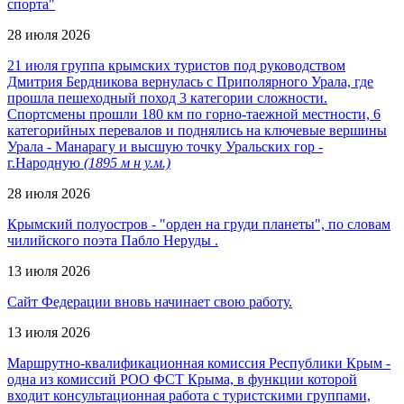
спорта"
28 июля 2026
21 июля группа крымских туристов под руководством
Дмитрия Бердникова вернулась с Приполярного Урала, где
прошла пешеходный поход 3 категории сложности.
Спортсмены прошли 180 км по горно-таежной местности, 6
категорийных перевалов и поднялись на ключевые вершины
Урала - Манарагу и высшую точку Уральских гор -
г.Народную
(1895 м н у.м.)
28 июля 2026
Крымский полуостров - "орден на груди планеты", по словам
чилийского поэта Пабло Неруды .
13 июля 2026
Сайт Федерации вновь начинает свою работу.
13 июля 2026
Маршрутно-квалификационная комиссия Республики Крым -
одна из комиссий РОО ФСТ Крыма, в функции которой
входит консультационная работа с туристскими группами,