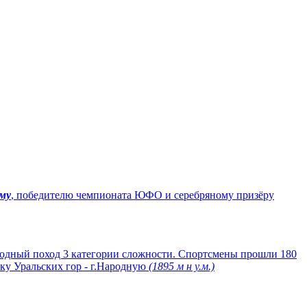
му
, победителю чемпионата ЮФО и серебряному призёру
ходный поход 3 категории сложности. Спортсмены прошли 180
ку Уральских гор - г.Народную
(1895 м н у.м.)