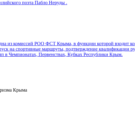
илийского поэта Пабло Неруды .
на из комиссий РОО ФСТ Крыма, в функции которой входит кон
пуск на спортивные маршруты, подтверждение квалификации ру
пп в Чемпионатах, Первенствах, Кубках Республики Крым.
уризма Крыма