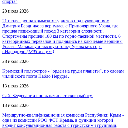
спорта"
28 июля 2026
21 июля группа крымских туристов под руководством
Дмитрия Бердникова вернулась с Приполярного Урала, где
прошла пешеходный поход 3 категории сложности.
Спортсмены прошли 180 км по горно-таежной местности, 6
категорийных перевалов и поднялись на ключевые вершины
Урала - Манарагу и высшую точку Уральских гор -
г.Народную
(1895 м н у.м.)
28 июля 2026
Крымский полуостров - "орден на груди планеты", по словам
чилийского поэта Пабло Неруды .
13 июля 2026
Сайт Федерации вновь начинает свою работу.
13 июля 2026
Маршрутно-квалификационная комиссия Республики Крым -
одна из комиссий РОО ФСТ Крыма, в функции которой
входит консультационная работа с туристскими группами,