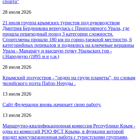
спорта"
28 июля 2026
21 июля группа крымских туристов под руководством
Дмитрия Бердникова вернулась с Приполярного Урала, где
прошла пешеходный поход 3 категории сложности.
Спортсмены прошли 180 км по горно-таежной местности, 6
категорийных перевалов и поднялись на ключевые вершины
Урала - Манарагу и высшую точку Уральских гор -
г.Народную
(1895 м н у.м.)
28 июля 2026
Крымский полуостров - "орден на груди планеты", по словам
чилийского поэта Пабло Неруды .
13 июля 2026
Сайт Федерации вновь начинает свою работу.
13 июля 2026
Маршрутно-квалификационная комиссия Республики Крым -
одна из комиссий РОО ФСТ Крыма, в функции которой
входит консультационная работа с туристскими группами,