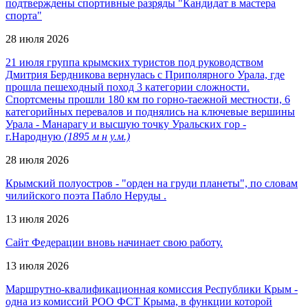
подтверждены спортивные разряды "Кандидат в мастера
спорта"
28 июля 2026
21 июля группа крымских туристов под руководством
Дмитрия Бердникова вернулась с Приполярного Урала, где
прошла пешеходный поход 3 категории сложности.
Спортсмены прошли 180 км по горно-таежной местности, 6
категорийных перевалов и поднялись на ключевые вершины
Урала - Манарагу и высшую точку Уральских гор -
г.Народную
(1895 м н у.м.)
28 июля 2026
Крымский полуостров - "орден на груди планеты", по словам
чилийского поэта Пабло Неруды .
13 июля 2026
Сайт Федерации вновь начинает свою работу.
13 июля 2026
Маршрутно-квалификационная комиссия Республики Крым -
одна из комиссий РОО ФСТ Крыма, в функции которой